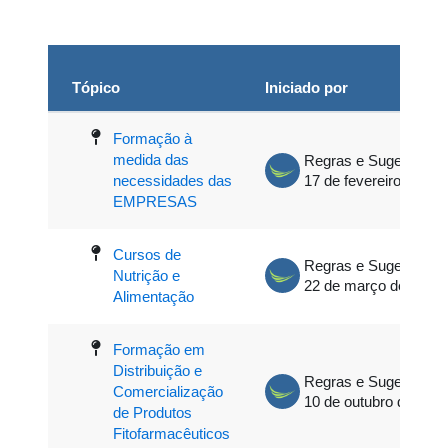
Tópico
Iniciado por
Estado
Lista de tópicos. A mostrar 6 de 6 
Destacado
Formação à
medida das
Regras e Sugestões - Moodle Plataforma de Elearning
necessidades das
17 de fevereiro de 20
EMPRESAS
Destacado
Cursos de
Regras e Sugestões - Moodle Plataforma de Elearning
Nutrição e
22 de março de 2021
Alimentação
Destacado
Formação em
Distribuição e
Regras e Sugestões - Moodle Plataforma de Elearning
Comercialização
10 de outubro de 202
de Produtos
Fitofarmacêuticos