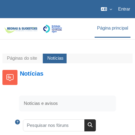
Ir para o conteúdo principal
Entrar
Página principal
Páginas do site
Notícias
Notícias
Notícias e avisos
Ajuda sobre Pesquisar
Pesquisar nos fóruns
Pesquisar nos fóruns